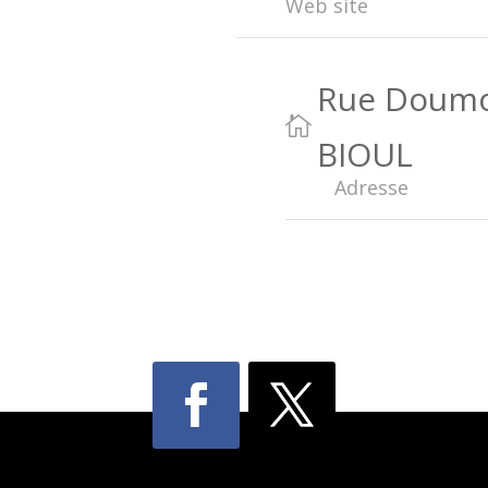
Web site
Rue Doumo

BIOUL
Adresse