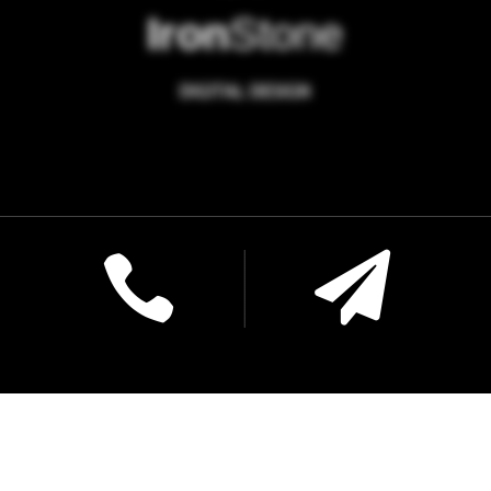
Iron
Stone
DIGITAL DESIGN

